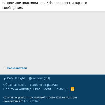
В профиле пользователя Kris пока нет ни одного
сообщения.
Пользователи
Default Light
Russian (RU)
Обратная связь
Условия и правила
Политика конфиденциальности
Помощь
R
S
S
®
Community platform by XenForo
© 2010-2026 XenForo Ltd.
Локализация от
XenForo.Info