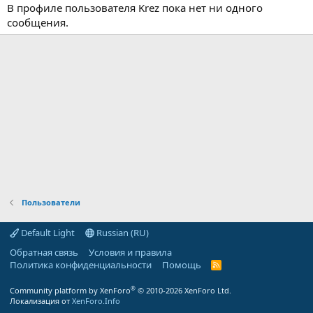
В профиле пользователя Krez пока нет ни одного
сообщения.
Пользователи
Default Light
Russian (RU)
Обратная связь
Условия и правила
Политика конфиденциальности
Помощь
R
S
S
®
Community platform by XenForo
© 2010-2026 XenForo Ltd.
Локализация от
XenForo.Info