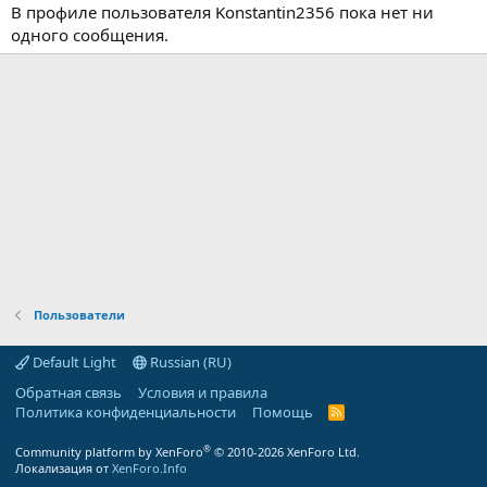
В профиле пользователя Konstantin2356 пока нет ни
одного сообщения.
Пользователи
Default Light
Russian (RU)
Обратная связь
Условия и правила
Политика конфиденциальности
Помощь
R
S
S
®
Community platform by XenForo
© 2010-2026 XenForo Ltd.
Локализация от
XenForo.Info