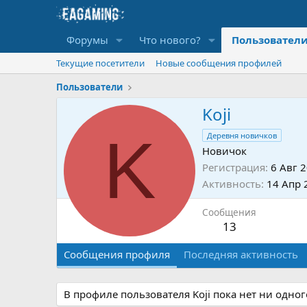
Форумы
Что нового?
Пользовател
Текущие посетители
Новые сообщения профилей
Пользователи
Koji
K
Деревня новичков
Новичок
Регистрация
6 Авг 
Активность
14 Апр 
Сообщения
13
Сообщения профиля
Последняя активность
В профиле пользователя Koji пока нет ни одно