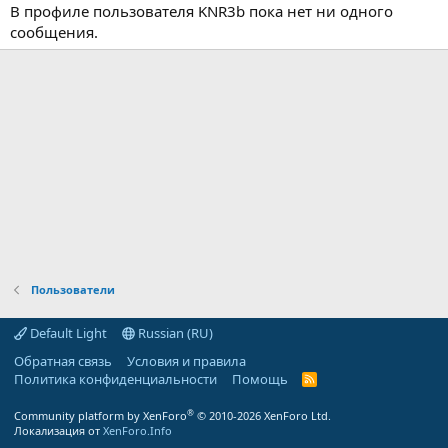
В профиле пользователя KNR3b пока нет ни одного
сообщения.
Пользователи
Default Light
Russian (RU)
Обратная связь
Условия и правила
Политика конфиденциальности
Помощь
R
S
S
®
Community platform by XenForo
© 2010-2026 XenForo Ltd.
Локализация от
XenForo.Info