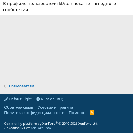
В профиле пользователя klAton пока нет ни одного
сообщения.
Пользователи
Default Light
Russian (RU)
Обратная связь
Условия и правила
Политика конфиденциальности
Помощь
R
S
S
®
Community platform by XenForo
© 2010-2026 XenForo Ltd.
Локализация от
XenForo.Info