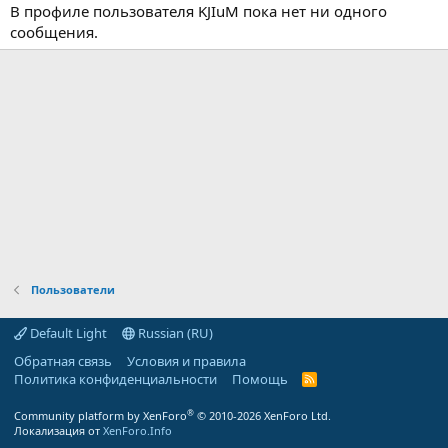
В профиле пользователя KJIuM пока нет ни одного
сообщения.
Пользователи
Default Light
Russian (RU)
Обратная связь
Условия и правила
Политика конфиденциальности
Помощь
R
S
S
®
Community platform by XenForo
© 2010-2026 XenForo Ltd.
Локализация от
XenForo.Info