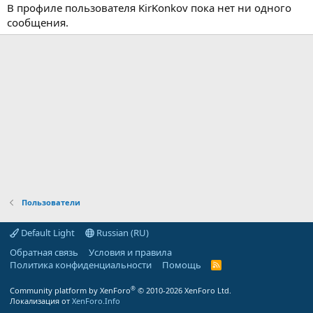
В профиле пользователя KirKonkov пока нет ни одного
сообщения.
Пользователи
Default Light
Russian (RU)
Обратная связь
Условия и правила
Политика конфиденциальности
Помощь
R
S
S
®
Community platform by XenForo
© 2010-2026 XenForo Ltd.
Локализация от
XenForo.Info