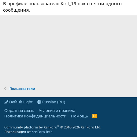
В профиле пользователя Kiril_19 пока нет ни одного
сообщения.
Пользователи
Default Light
Russian (RU)
Обратная связь
Условия и правила
Политика конфиденциальности
Помощь
R
S
S
®
Community platform by XenForo
© 2010-2026 XenForo Ltd.
Локализация от
XenForo.Info