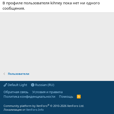
В профиле пользователя kihney пока нет ни одного
сообщения.
Пользователи
Default Light
Russian (RU)
Обратная связь
Условия и правила
Политика конфиденциальности
Помощь
R
S
S
®
Community platform by XenForo
© 2010-2026 XenForo Ltd.
Локализация от
XenForo.Info