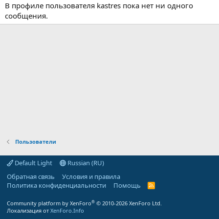
В профиле пользователя kastres пока нет ни одного
сообщения.
Пользователи
Default Light
Russian (RU)
Обратная связь
Условия и правила
Политика конфиденциальности
Помощь
R
S
S
®
Community platform by XenForo
© 2010-2026 XenForo Ltd.
Локализация от
XenForo.Info