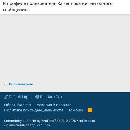
В профиле пользователя Kaizer пока нет ни одного
сообщения.
Пользователи
Default Light
Russian (RU)
Обратная связь
Условия и правила
Политика конфиденциальности
Помощь
R
S
S
®
Community platform by XenForo
© 2010-2026 XenForo Ltd.
Локализация от
XenForo.Info