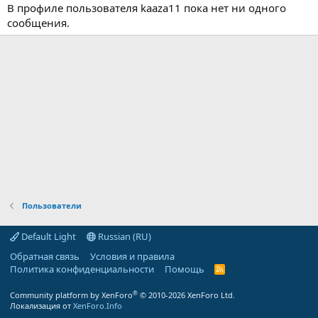
В профиле пользователя kaaza11 пока нет ни одного
сообщения.
Пользователи
Default Light
Russian (RU)
Обратная связь
Условия и правила
Политика конфиденциальности
Помощь
R
S
S
®
Community platform by XenForo
© 2010-2026 XenForo Ltd.
Локализация от
XenForo.Info