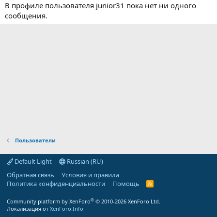
В профиле пользователя junior31 пока нет ни одного
сообщения.
Пользователи
Default Light
Russian (RU)
Обратная связь
Условия и правила
Политика конфиденциальности
Помощь
R
S
S
®
Community platform by XenForo
© 2010-2026 XenForo Ltd.
Локализация от
XenForo.Info