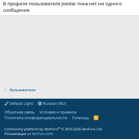
В профиле пользователя Joestar пока нет ни одного
сообщения.
Пользователи
Default Light
Russian (RU)
Обратная связь
Условия и правила
Политика конфиденциальности
Помощь
R
S
S
®
Community platform by XenForo
© 2010-2026 XenForo Ltd.
Локализация от
XenForo.Info