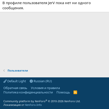
В профиле пользователя JerV пока нет ни одного
сообщения.
Пользователи
Default Light
Russian (RU)
Обратная связь
Условия и правила
Политика конфиденциальности
Помощь
R
S
S
®
Community platform by XenForo
© 2010-2026 XenForo Ltd.
Локализация от
XenForo.Info