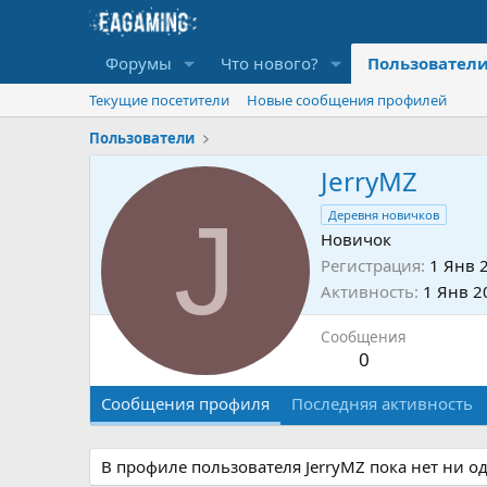
Форумы
Что нового?
Пользовател
Текущие посетители
Новые сообщения профилей
Пользователи
JerryMZ
J
Деревня новичков
Новичок
Регистрация
1 Янв 
Активность
1 Янв 2
Сообщения
0
Сообщения профиля
Последняя активность
В профиле пользователя JerryMZ пока нет ни о