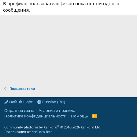
В профиле пользователя Jasson пока нет ни одного
сообщения.
Пользователи
Default Light
Russian (RU)
Обратная связь
Условия и правила
Политика конфиденциальности
Помощь
R
S
S
®
Community platform by XenForo
© 2010-2026 XenForo Ltd.
Локализация от
XenForo.Info