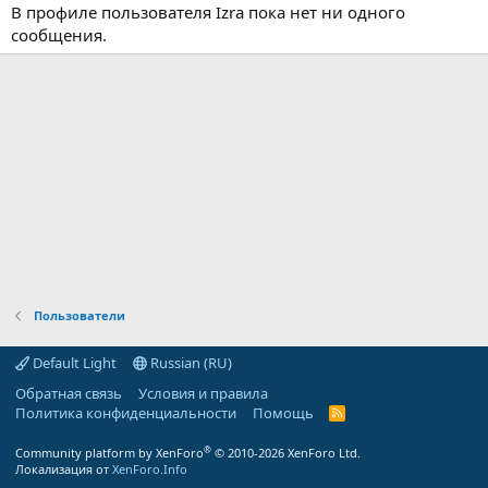
В профиле пользователя Izra пока нет ни одного
сообщения.
Пользователи
Default Light
Russian (RU)
Обратная связь
Условия и правила
Политика конфиденциальности
Помощь
R
S
S
®
Community platform by XenForo
© 2010-2026 XenForo Ltd.
Локализация от
XenForo.Info