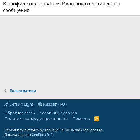
В профиле пользователя Иван пока нет ни одного
сообщения.
Пользователи
Default Light
Russian (RU)
Обратная связь
Условия и правила
Политика конфиденциальности
Помощь
R
S
S
®
Community platform by XenForo
© 2010-2026 XenForo Ltd.
Локализация от
XenForo.Info