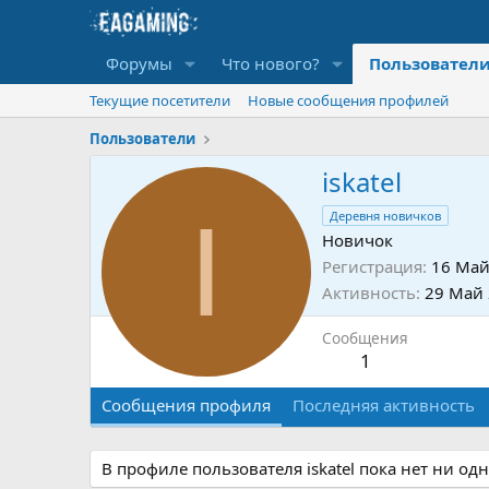
Форумы
Что нового?
Пользовател
Текущие посетители
Новые сообщения профилей
Пользователи
iskatel
I
Деревня новичков
Новичок
Регистрация
16 Май
Активность
29 Май
Сообщения
1
Сообщения профиля
Последняя активность
В профиле пользователя iskatel пока нет ни од