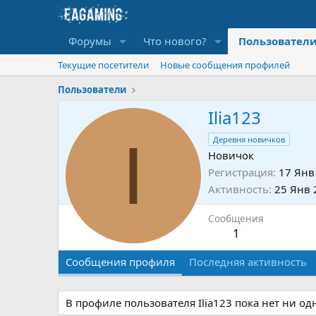
Форумы
Что нового?
Пользовател
Текущие посетители
Новые сообщения профилей
Пользователи
Ilia123
I
Деревня новичков
Новичок
Регистрация
17 Янв
Активность
25 Янв 
Сообщения
1
Сообщения профиля
Последняя активность
В профиле пользователя Ilia123 пока нет ни о