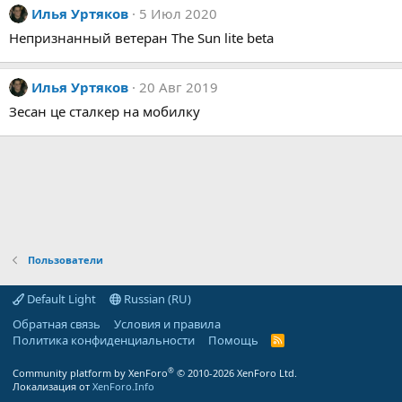
Илья Уртяков
5 Июл 2020
Непризнанный ветеран The Sun lite beta
Илья Уртяков
20 Авг 2019
Зесан це сталкер на мобилку
Пользователи
Default Light
Russian (RU)
Обратная связь
Условия и правила
Политика конфиденциальности
Помощь
R
S
S
®
Community platform by XenForo
© 2010-2026 XenForo Ltd.
Локализация от
XenForo.Info