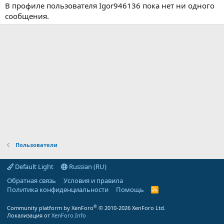
В профиле пользователя Igor946136 пока нет ни одного
сообщения.
Пользователи
Default Light
Russian (RU)
Обратная связь
Условия и правила
Политика конфиденциальности
Помощь
R
S
S
®
Community platform by XenForo
© 2010-2026 XenForo Ltd.
Локализация от
XenForo.Info