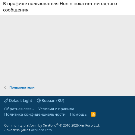
В профиле пользователя Honin пока нет ни одного
сообщения.
Пользователи
Default Light
Russian (RU)
Обратная связь
Условия и правила
Политика конфиденциальности
Помощь
R
S
S
®
Community platform by XenForo
© 2010-2026 XenForo Ltd.
Локализация от
XenForo.Info