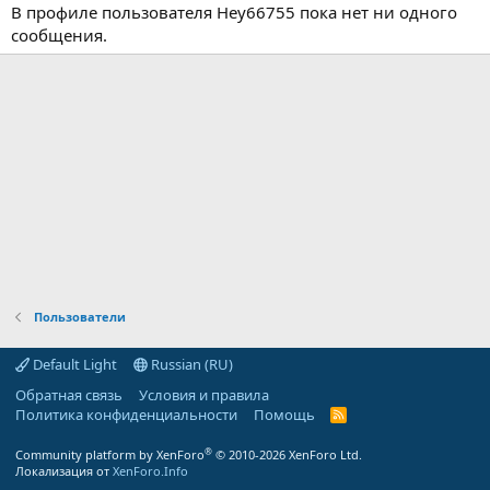
В профиле пользователя Hey66755 пока нет ни одного
сообщения.
Пользователи
Default Light
Russian (RU)
Обратная связь
Условия и правила
Политика конфиденциальности
Помощь
R
S
S
®
Community platform by XenForo
© 2010-2026 XenForo Ltd.
Локализация от
XenForo.Info