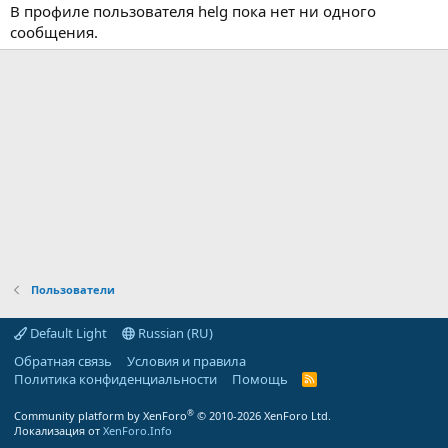
В профиле пользователя helg пока нет ни одного
сообщения.
Пользователи
Default Light
Russian (RU)
Обратная связь
Условия и правила
Политика конфиденциальности
Помощь
R
S
S
®
Community platform by XenForo
© 2010-2026 XenForo Ltd.
Локализация от
XenForo.Info