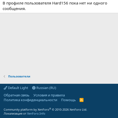
В профиле пользователя Hard156 пока нет ни одного
сообщения.
Пользователи
Default Light
Russian (RU)
Обратная связь
Условия и правила
Политика конфиденциальности
Помощь
R
S
S
®
Community platform by XenForo
© 2010-2026 XenForo Ltd.
Локализация от
XenForo.Info