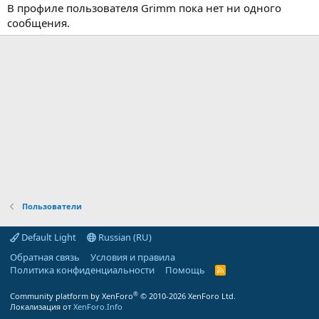
В профиле пользователя Grimm пока нет ни одного
сообщения.
Пользователи
Default Light
Russian (RU)
Обратная связь
Условия и правила
Политика конфиденциальности
Помощь
R
S
S
®
Community platform by XenForo
© 2010-2026 XenForo Ltd.
Локализация от
XenForo.Info