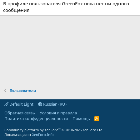
В профиле пользователя GreenFox пока нет ни одного
сообщения.
Пользователи
Default Light
Russian (RU)
Обратная связь
Условия и правила
Политика конфиденциальности
Помощь
R
S
S
®
Community platform by XenForo
© 2010-2026 XenForo Ltd.
Локализация от
XenForo.Info