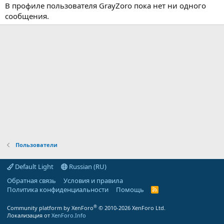
В профиле пользователя GrayZoro пока нет ни одного
сообщения.
Пользователи
Default Light
Russian (RU)
Обратная связь
Условия и правила
Политика конфиденциальности
Помощь
R
S
S
®
Community platform by XenForo
© 2010-2026 XenForo Ltd.
Локализация от
XenForo.Info