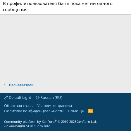
В профиле пользователя Garm пока нет ни одного
сообщения.
Пользователи
Default Light
Russian (RU)
Обратная связь
Условия и правила
Политика конфиденциальности
Помощь
R
S
S
®
Community platform by XenForo
© 2010-2026 XenForo Ltd.
Локализация от
XenForo.Info