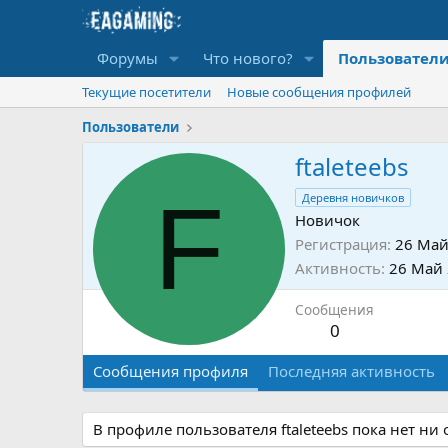
Форумы
Что нового?
Пользовател
Текущие посетители
Новые сообщения профилей
Пользователи
ftaleteebs
F
Деревня новичков
Новичок
Регистрация
26 Май
Активность
26 Май
Сообщения
0
Сообщения профиля
Последняя активность
В профиле пользователя ftaleteebs пока нет ни