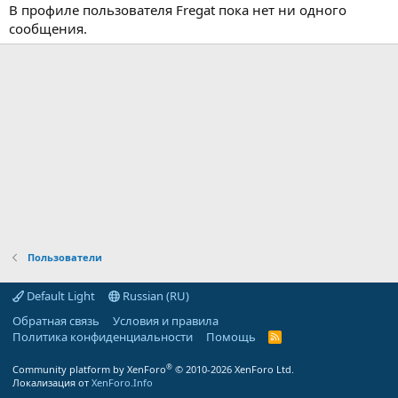
В профиле пользователя Fregat пока нет ни одного
сообщения.
Пользователи
Default Light
Russian (RU)
Обратная связь
Условия и правила
Политика конфиденциальности
Помощь
R
S
S
®
Community platform by XenForo
© 2010-2026 XenForo Ltd.
Локализация от
XenForo.Info