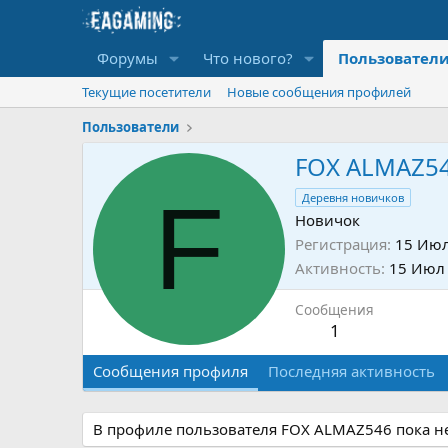
Форумы
Что нового?
Пользовател
Текущие посетители
Новые сообщения профилей
Пользователи
FOX ALMAZ5
F
Деревня новичков
Новичок
Регистрация
15 Июл
Активность
15 Июл
Сообщения
1
Сообщения профиля
Последняя активность
В профиле пользователя FOX ALMAZ546 пока н