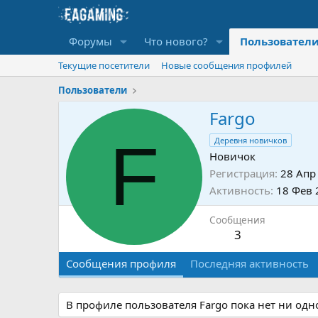
Форумы
Что нового?
Пользовател
Текущие посетители
Новые сообщения профилей
Пользователи
Fargo
F
Деревня новичков
Новичок
Регистрация
28 Апр
Активность
18 Фев 
Сообщения
3
Сообщения профиля
Последняя активность
В профиле пользователя Fargo пока нет ни од