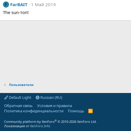
FarBAIT
1 Май 2019
F
The sun-топ!
Пользователи
Default Light
Russian (RU)
Обратная связь
Условия и правила
Политика конфиденциальности
Помощь
R
S
S
®
Community platform by XenForo
© 2010-2026 XenForo Ltd.
Локализация от
XenForo.Info