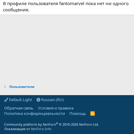
В профиле пользователя fantomarvel пока нет ни одного
сообщения.
Пользователи
Default Light
Russian (RU)
Обратная связь
Условия и правила
Политика конфиденциальности
Помощь
R
S
S
®
Community platform by XenForo
© 2010-2026 XenForo Ltd.
Локализация от
XenForo.Info