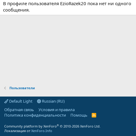
В профиле пользователя EzioRazek20 пока нет ни одного
сообщения.
Пользователи
Default Light
Russian (RU)
Обратная связь
Условия и правила
Политика конфиденциальности
Помощь
R
S
S
®
Community platform by XenForo
© 2010-2026 XenForo Ltd.
Локализация от
XenForo.Info