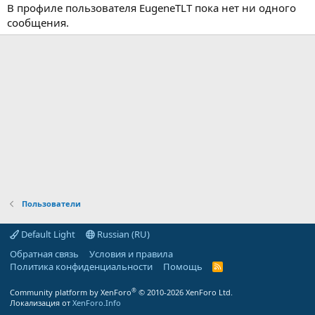
В профиле пользователя EugeneTLT пока нет ни одного
сообщения.
Пользователи
Default Light
Russian (RU)
Обратная связь
Условия и правила
Политика конфиденциальности
Помощь
R
S
S
®
Community platform by XenForo
© 2010-2026 XenForo Ltd.
Локализация от
XenForo.Info