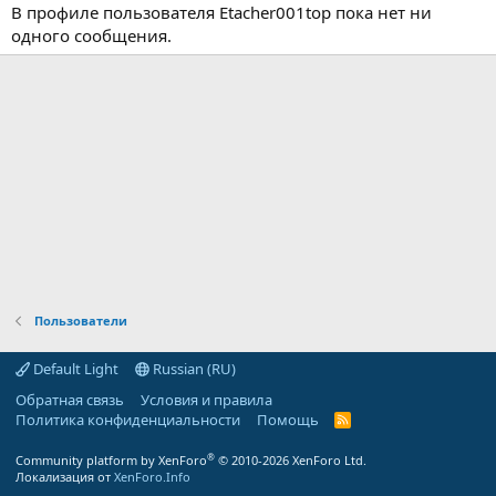
В профиле пользователя Etacher001top пока нет ни
одного сообщения.
Пользователи
Default Light
Russian (RU)
Обратная связь
Условия и правила
Политика конфиденциальности
Помощь
R
S
S
®
Community platform by XenForo
© 2010-2026 XenForo Ltd.
Локализация от
XenForo.Info