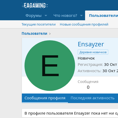
Форумы
Что нового?
Пользовател
Текущие посетители
Новые сообщения профилей
Пользователи
Ensayzer
E
Деревня новичков
Новичок
Регистрация
30 Окт
Активность
30 Окт 
Сообщения
0
Сообщения профиля
Последняя активность
В профиле пользователя Ensayzer пока нет ни 