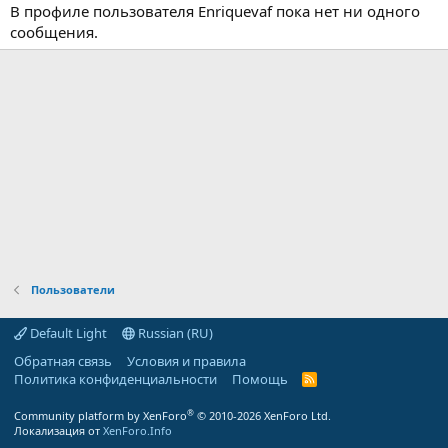
В профиле пользователя Enriquevaf пока нет ни одного
сообщения.
Пользователи
Default Light
Russian (RU)
Обратная связь
Условия и правила
Политика конфиденциальности
Помощь
R
S
S
®
Community platform by XenForo
© 2010-2026 XenForo Ltd.
Локализация от
XenForo.Info