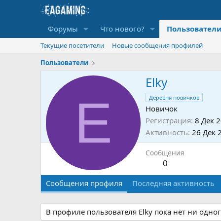
Форумы
Что нового?
Пользовател
Текущие посетители
Новые сообщения профилей
Пользователи
Elky
E
Деревня новичков
Новичок
Регистрация
8 Дек 
Активность
26 Дек 
Сообщения
0
Сообщения профиля
Последняя активность
В профиле пользователя Elky пока нет ни одно