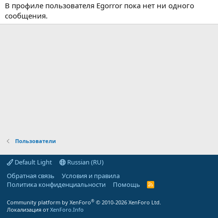
В профиле пользователя Egorror пока нет ни одного
сообщения.
Пользователи
Default Light
Russian (RU)
Обратная связь
Условия и правила
Политика конфиденциальности
Помощь
R
S
S
®
Community platform by XenForo
© 2010-2026 XenForo Ltd.
Локализация от
XenForo.Info