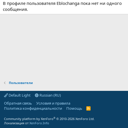
В профиле пользователя Eblochanga пока нет ни одного
сообщения.
Пользователи
Default Light
Russian (RU)
Обратная связь
Условия и правила
Политика конфиденциальности
Помощь
R
S
S
®
Community platform by XenForo
© 2010-2026 XenForo Ltd.
Локализация от
XenForo.Info