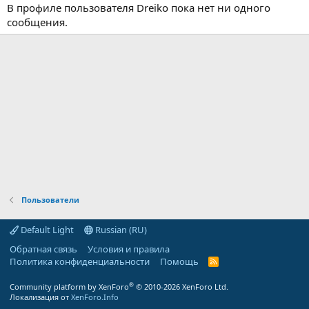
В профиле пользователя Dreiko пока нет ни одного
сообщения.
Пользователи
Default Light
Russian (RU)
Обратная связь
Условия и правила
Политика конфиденциальности
Помощь
R
S
S
®
Community platform by XenForo
© 2010-2026 XenForo Ltd.
Локализация от
XenForo.Info