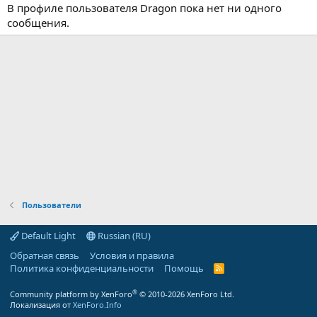
В профиле пользователя Dragon пока нет ни одного
сообщения.
Пользователи
Default Light
Russian (RU)
Обратная связь
Условия и правила
Политика конфиденциальности
Помощь
R
S
S
®
Community platform by XenForo
© 2010-2026 XenForo Ltd.
Локализация от
XenForo.Info