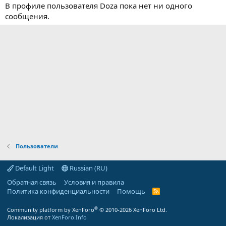
В профиле пользователя Doza пока нет ни одного
сообщения.
Пользователи
Default Light
Russian (RU)
Обратная связь
Условия и правила
Политика конфиденциальности
Помощь
R
S
S
®
Community platform by XenForo
© 2010-2026 XenForo Ltd.
Локализация от
XenForo.Info