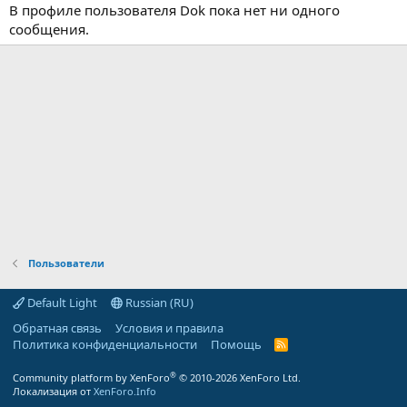
В профиле пользователя Dok пока нет ни одного
сообщения.
Пользователи
Default Light
Russian (RU)
Обратная связь
Условия и правила
Политика конфиденциальности
Помощь
R
S
S
®
Community platform by XenForo
© 2010-2026 XenForo Ltd.
Локализация от
XenForo.Info